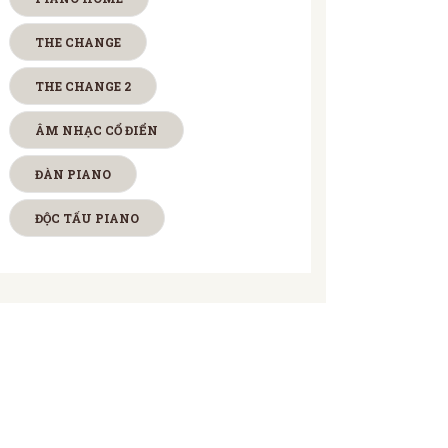
THE CHANGE
THE CHANGE 2
ÂM NHẠC CỔ ĐIỂN
ĐÀN PIANO
ĐỘC TẤU PIANO