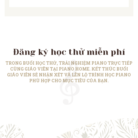
Đăng ký học thử miễn phí
TRONG BUỔI HỌC THỬ, TRẢI NGHIỆM PIANO TRỰC TIẾP
CÙNG GIÁO VIÊN TẠI PIANO HOME. KẾT THÚC BUỔI
GIÁO VIÊN SẼ NHẬN XÉT VÀ LÊN LỘ TRÌNH HỌC PIANO
PHÙ HỢP CHO MỤC TIÊU CỦA BẠN.