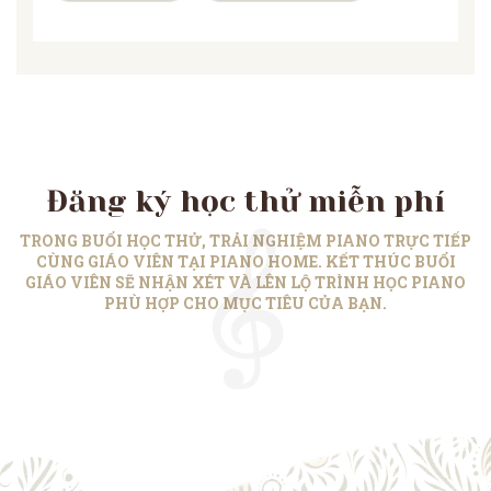
Đăng ký học thử miễn phí
TRONG BUỔI HỌC THỬ, TRẢI NGHIỆM PIANO TRỰC TIẾP
CÙNG GIÁO VIÊN TẠI PIANO HOME. KẾT THÚC BUỔI
GIÁO VIÊN SẼ NHẬN XÉT VÀ LÊN LỘ TRÌNH HỌC PIANO
PHÙ HỢP CHO MỤC TIÊU CỦA BẠN.