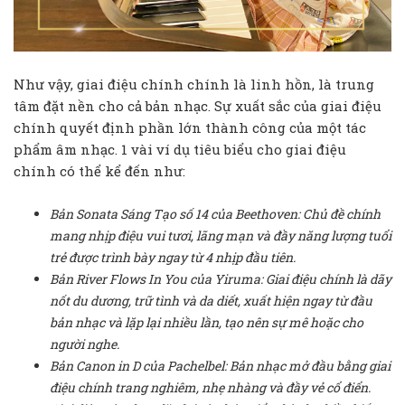
Như vậy, giai điệu chính chính là linh hồn, là trung
tâm đặt nền cho cả bản nhạc. Sự xuất sắc của giai điệu
chính quyết định phần lớn thành công của một tác
phẩm âm nhạc. 1 vài ví dụ tiêu biểu cho giai điệu
chính có thể kể đến như:
Bản Sonata Sáng Tạo số 14 của Beethoven: Chủ đề chính
mang nhịp điệu vui tươi, lãng mạn và đầy năng lượng tuổi
trẻ được trình bày ngay từ 4 nhịp đầu tiên.
Bản River Flows In You của Yiruma: Giai điệu chính là dãy
nốt du dương, trữ tình và da diết, xuất hiện ngay từ đầu
bản nhạc và lặp lại nhiều lần, tạo nên sự mê hoặc cho
người nghe.
Bản Canon in D của Pachelbel: Bản nhạc mở đầu bằng giai
điệu chính trang nghiêm, nhẹ nhàng và đầy vẻ cổ điển.