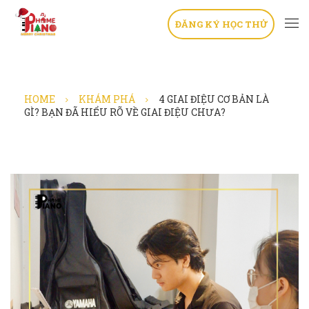
ĐĂNG KÝ HỌC THỬ
HOME
KHÁM PHÁ
4 GIAI ĐIỆU CƠ BẢN LÀ
GÌ? BẠN ĐÃ HIỂU RÕ VỀ GIAI ĐIỆU CHƯA?