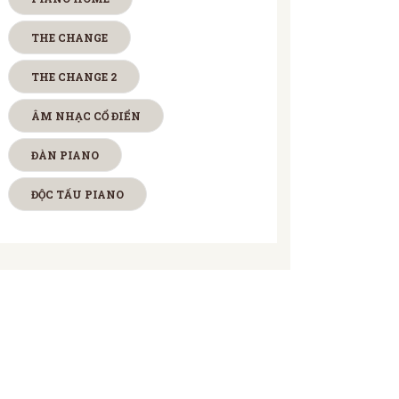
THE CHANGE
THE CHANGE 2
ÂM NHẠC CỔ ĐIỂN
ĐÀN PIANO
ĐỘC TẤU PIANO