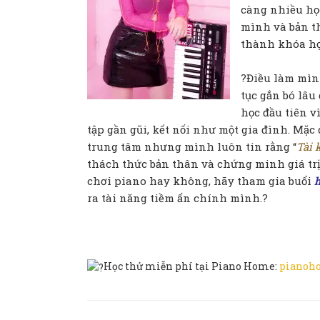
càng nhiều họ
mình và bản t
thành khóa học
?Điều làm mìn
tục gắn bó lâu
học đầu tiên v
tập gần gũi, kết nối như một gia đình. Mặc
trung tâm nhưng mình luôn tin rằng “
Tài 
thách thức bản thân và chứng minh giá tr
chơi piano hay không, hãy tham gia buổi
h
ra tài năng tiềm ẩn chính mình.?
Học thử miễn phí tại Piano Home:
pianoh