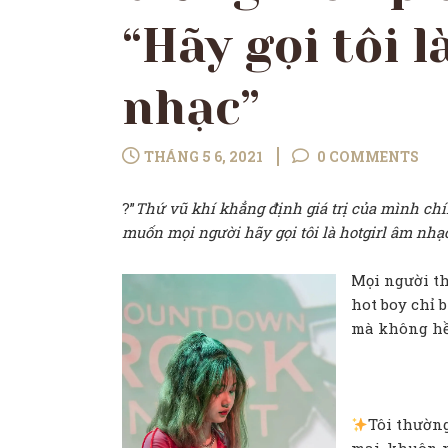
“Hãy gọi tôi l
nhạc”
THÁNG 5 6, 2021
0 COMMENTS
?”
Thứ vũ khí khẳng định giá trị của mình chín
muốn mọi người hãy gọi tôi là hotgirl âm nhạ
Mọi người th
hot boy chỉ 
mà không hề 
Tôi thườn