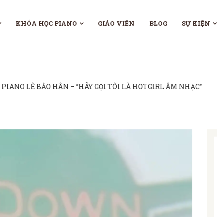
KHÓA HỌC PIANO
GIÁO VIÊN
BLOG
SỰ KIỆN
 PIANO LÊ BẢO HÂN – “HÃY GỌI TÔI LÀ HOTGIRL ÂM NHẠC”