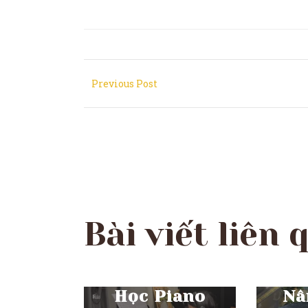
Previous Post
Bài viết liên 
THÁN
Học
Cơ
THÁNG 12 30, 2025
Học Piano
Nâ