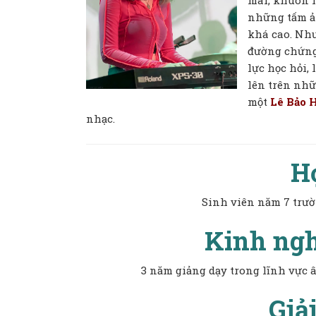
mai, khuôn m
những tấm ản
khá cao. Nhưn
đường chứng
lực học hỏi,
lên trên nhữ
một
Lê Bảo 
nhạc.
H
Sinh viên năm 7 trườ
Kinh ngh
3 năm giảng dạy trong lĩnh vực 
Giả