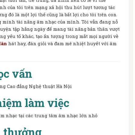
ặt tươi tắn, trẻ trung, ưa nhìn nên có lẽ vì thế
h của tôi trên mạng xã hội thu hút lượt tương tác
g đó là một lợi thế cũng là bất lợi cho tôi trên con
 minh tài năng âm nhạc của mình. Tôi vẫn đang nỗ
 luyện tập hằng ngày để mang tài năng bản thân vượt
ng yếu tố khác, tạo ấn tượng trong mắt mọi người về
Hân
hát hay, đàn giỏi và đam mê nhiệt huyết với âm
ọc vấn
ng Cao đẳng Nghệ thuật Hà Nội
iệm làm việc
âm nhạc tại các trung tâm âm nhạc lớn nhỏ
i thưởng