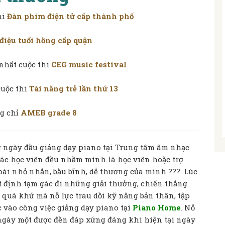
thi
Đàn phím điện tử cấp thành phố
 điệu tuổi hồng cấp quận
 nhất cuộc thi
CEG music festival
cuộc thi
Tài năng trẻ lần thứ 13
g chỉ
AMEB grade 8
 ngày đầu giảng dạy piano tại Trung tâm âm nhạc
 các học viên đều nhầm mình là học viên hoặc trợ
oài nhỏ nhắn, bầu bĩnh, dễ thương của mình ???. Lúc
t định tạm gác đi những giải thưởng, chiến thắng
quá khứ mà nỗ lực trau dồi kỹ năng bản thân, tập
 vào công việc giảng dạy piano tại
Piano Home
. Nỗ
ngày một được đền đáp xứng đáng khi hiện tại ngày