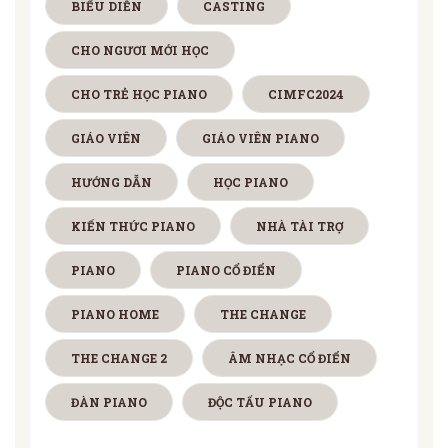
BIỂU DIỄN
CASTING
CHO NGƯƠI MỚI HỌC
CHO TRẺ HỌC PIANO
CIMFC2024
GIÁO VIÊN
GIÁO VIÊN PIANO
HƯỚNG DẪN
HỌC PIANO
KIẾN THỨC PIANO
NHÀ TÀI TRỢ
PIANO
PIANO CỔ ĐIỂN
PIANO HOME
THE CHANGE
THE CHANGE 2
ÂM NHẠC CỔ ĐIỂN
ĐÀN PIANO
ĐỘC TẤU PIANO