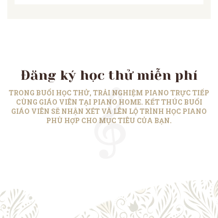
Đăng ký học thử miễn phí
TRONG BUỔI HỌC THỬ, TRẢI NGHIỆM PIANO TRỰC TIẾP
CÙNG GIÁO VIÊN TẠI PIANO HOME. KẾT THÚC BUỔI
GIÁO VIÊN SẼ NHẬN XÉT VÀ LÊN LỘ TRÌNH HỌC PIANO
PHÙ HỢP CHO MỤC TIÊU CỦA BẠN.