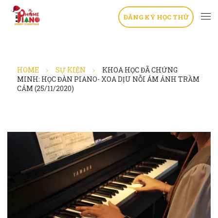
ĐĂNG KÝ HỌC THỬ
HOME
SỰ KIỆN
KHOA HỌC ĐÃ CHỨNG
MINH: HỌC ĐÀN PIANO- XOA DỊU NỖI ÁM ẢNH TRẦM
CẢM (25/11/2020)