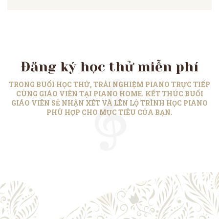
Đăng ký học thử miễn phí
TRONG BUỔI HỌC THỬ, TRẢI NGHIỆM PIANO TRỰC TIẾP
CÙNG GIÁO VIÊN TẠI PIANO HOME. KẾT THÚC BUỔI
GIÁO VIÊN SẼ NHẬN XÉT VÀ LÊN LỘ TRÌNH HỌC PIANO
PHÙ HỢP CHO MỤC TIÊU CỦA BẠN.