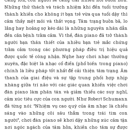
Những thử thách và trách nhiệm khi đến tuổi tr
ưởng
thành khiến cho kh
ông ít bạn trẻ vừa qua tuổi dậy thì
cảm thấy mệt mỏi và thất vọng. Tâm trạng buồn bã, lo
lắng hay hoảng sợ kéo dài là những nguyên nhân dẫn
đến căn bệnh trầm cảm. Vì thế, đàn piano đã trở
thành
người bạn thân thiết của nhiều bạn trẻ mắc chứng
trầm cảm trong các phương pháp điều trị hiệu quả
được quốc tế công nhận. Ng
he hay chơi nhạc thường
xuyên, đặc biệt là nhạc cổ điển (phổ biến trong piano)
chính là liều pháp tốt nhất để cải thiện tâm trạng. Âm
thanh của giai điệu và sự tập trung phối hợp nhịp
nhàng giữa trí não với các giác quan khiến việc chơi
đàn piano làm phân tán và giảm thiểu các suy nghĩ,
cảm xúc tiêu cực của con người. Như Robert Schumann
đã từng nói: “Nhiệm vụ cao quý của âm nhạc là chiếu
sáng vào những cõi sâu thẳm trong trái tim con
người”, chơi đàn piano sẽ khơi dậy những xúc cảm tận
nơi ngóc ngách của tâm hồn, khiến cho tâm sự được