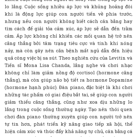
lo lắng. Cuộc sống nhiều áp lực và khủng hoảng đôi
khi là động lực giúp con người tiến về phía trước,
nhưng nếu con người không biết cách cân bằng hay
tìm cách để giải tỏa cảm xúc, áp lực sẽ dẫn đến trầm
cảm. Áp lực không chỉ khiến các mối quan hệ trở nên
căng thẳng bởi tâm trạng tiêu cực và tính khí nóng
nảy, mà còn gây nên căn bệnh mất ngủ dẫn đến hiệu
quả công việc bị sa sút. Theo nghiên cứu của Levitin và
Tiến sĩ Mona Lisa Chanda, lắng nghe và chơi nhạc
không chỉ làm giảm nồng độ cortisol (hormone căng
thẳng), mà còn giúp não bộ tiết ra hormone Dopamine
(hormone hạnh phúc). Đàn piano, đặc biệt là khi chơi
những tác phẩm có giai điệu bắt tai, sẽ giúp con người
giảm thiểu căng thẳng, cũng như xoa dịu những lo
lắng trong cuộc sống thường ngày. Tạo nên thói quen
chơi đàn piano thường xuyên giúp con người trở nên
tự tin hơn, phát triển kỹ năng giao tiếp xã hội, thể
hiện cảm xúc và thúc đẩy khả năng tự chủ, cân bằng cá