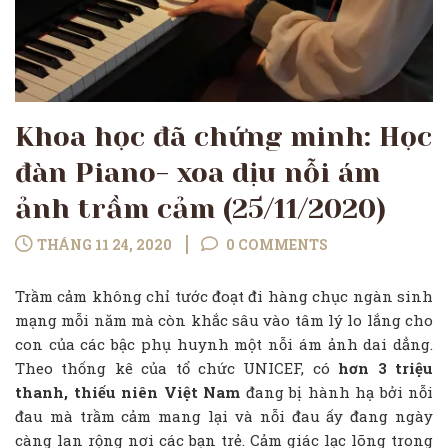
Khoa học đã chứng minh: Học
đàn Piano- xoa dịu nỗi ám
ảnh trầm cảm (25/11/2020)
THÁNG 11 24, 2020
0 COMMENTS
Trầm cảm không chỉ tước đoạt đi hàng chục ngàn sinh
mạng mỗi năm mà còn khắc sâu vào tâm lý lo lắng cho
con của các bậc phụ huynh một nỗi ám ảnh dai dẳng.
Theo thống kê của
tổ chức UNICEF
,
có
hơn 3 triệu
thanh, thiếu niên Việt Nam
đang bị hành hạ bởi nỗi
đau mà trầm cảm mang lại và nỗi đau ấy đang ngày
càng lan rộng nơi các bạn trẻ. Cảm giác lạc lõng trong