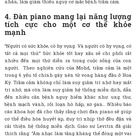
nhân, làm giảm thiểu nguy cơ mắc bệnh trầm cảm.
4. Đàn piano mang lại năng lượng
tích cực cho một cơ thể khỏe
mạnh
“Người có sức khỏe, có hy vọng. Và người có hy vọng, có
tất cả mọi thứ.” Sức khỏe tốt hay xấu sẽ chi phối rất
nhiều đến mọi thứ diễn ra trong cuộc sống của con
người.
Theo nghiên cứu của Mohd, trầm cảm là một
trong 6 yếu tố chính gây nên tử vong hàng đầu ở Hoa
Kỳ. Trầm cảm không chỉ làm suy giảm trí nhớ hay mất
trí nhớ, mà còn làm suy giảm hệ thống miễn dịch, dẫn
đến nhiều căn bệnh nguy hiểm khác như: ung thư,
bệnh mạch vành, rối loạn hô hấp, xơ gan… Nhiều báo
cáo khoa học đã cho thấy rằng chơi đàn piano sẽ giúp
cơ thể điều hòa huyết áp, duy trì nhịp thở đều đặn và
cải thiện hệ thống miễn dịch. Giáo sư Levitin đã giải
thích rằng: “Âm nhạc làm tăng kháng thể đóng một vai