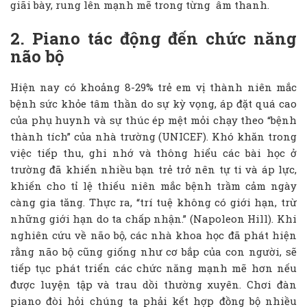
giãi bày, rung lên mạnh mẽ trong từng âm thanh.
2. Piano tác động đến chức năng
não bộ
Hiện nay có khoảng 8-29% trẻ em vị thành niên mắc
bệnh sức khỏe tâm thần do sự kỳ vọng, áp đặt quá cao
của phụ huynh và sự thúc ép mệt mỏi chạy theo “bệnh
thành tích” của nhà trường (UNICEF). Khó khăn trong
việc tiếp thu, ghi nhớ và thông hiểu các bài học ở
trường đã khiến nhiều bạn trẻ trở nên tự ti và áp lực,
khiến cho tỉ lệ thiếu niên mắc bệnh trầm cảm ngày
càng gia tăng. Thực ra, “trí tuệ không có giới hạn, trừ
những giới hạn do ta chấp nhận.” (Napoleon Hill). Khi
nghiên cứu về não bộ, các nhà khoa học đã phát hiện
rằng não bộ cũng giống như cơ bắp của con người, sẽ
tiếp tục phát triển các chức năng mạnh mẽ hơn nếu
được luyện tập và trau dồi thường xuyên. Chơi đàn
piano đòi hỏi chúng ta phải kết hợp đồng bộ nhiều