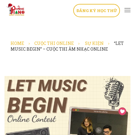
ĐĂNG KÝ HỌC THỬ
HOME
CUỘC THI ONLINE
SỰ KIỆN
“LET
MUSIC BEGIN” – CUỘC THI ÂM NHẠC ONLINE