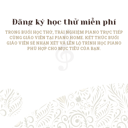
Đăng ký học thử miễn phí
TRONG BUỔI HỌC THỬ, TRẢI NGHIỆM PIANO TRỰC TIẾP
CÙNG GIÁO VIÊN TẠI PIANO HOME. KẾT THÚC BUỔI
GIÁO VIÊN SẼ NHẬN XÉT VÀ LÊN LỘ TRÌNH HỌC PIANO
PHÙ HỢP CHO MỤC TIÊU CỦA BẠN.