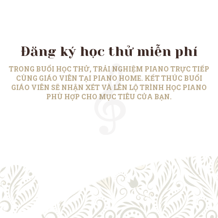
Đăng ký học thử miễn phí
TRONG BUỔI HỌC THỬ, TRẢI NGHIỆM PIANO TRỰC TIẾP
CÙNG GIÁO VIÊN TẠI PIANO HOME. KẾT THÚC BUỔI
GIÁO VIÊN SẼ NHẬN XÉT VÀ LÊN LỘ TRÌNH HỌC PIANO
PHÙ HỢP CHO MỤC TIÊU CỦA BẠN.