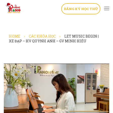
ĐĂNG KÝ HỌC THỬ
HOME
CÁC KHÓA HỌC
LET MUSIC BEGIN |
XE ĐẠP – HV QUỲNH ANH – GV MINH HIẾU