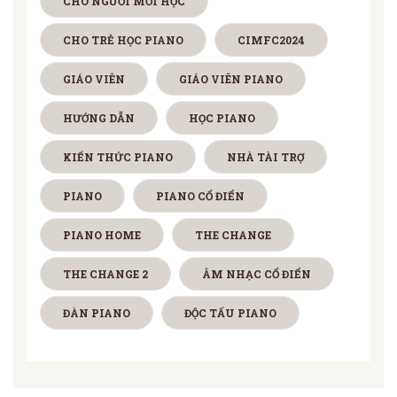
CHO NGƯƠI MỚI HỌC
CHO TRẺ HỌC PIANO
CIMFC2024
GIÁO VIÊN
GIÁO VIÊN PIANO
HƯỚNG DẪN
HỌC PIANO
KIẾN THỨC PIANO
NHÀ TÀI TRỢ
PIANO
PIANO CỔ ĐIỂN
PIANO HOME
THE CHANGE
THE CHANGE 2
ÂM NHẠC CỔ ĐIỂN
ĐÀN PIANO
ĐỘC TẤU PIANO