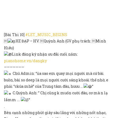
[Bài Thi 10]
#LET_MUSIC_BEGINS
️
XE ĐẠP – HV. Quỳnh Anh (GV phụ trách: Minh
Hiếu)
Link đăng ký nhận ưu đãi cuối năm:
pianohome.vn/dangky
———————
Chú Admin: “ủa sao em quay mọi người mà cứ bài
buồn, bài so deep là mọi người cười sáng khoái thế nhờ, e
phải “ckúa mhề” của Trung tâm đâu, huuu …
“
C.Quỳnh Anh: ” Chị cũng k muốn cười đâu, cơ mà n lạ
lắmm ….
“
.
Bên cạnh những phút giây sâu lắng với những nốt nhạc,