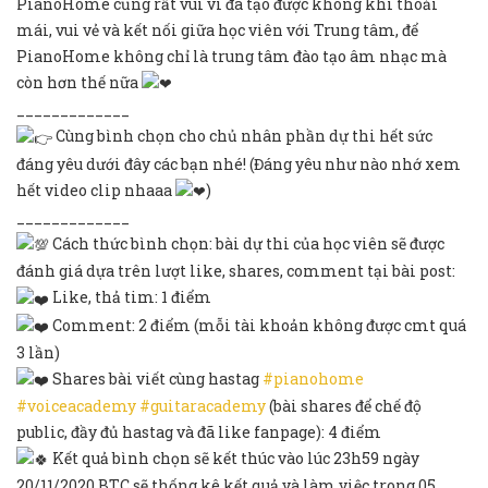
PianoHome cũng rất vui vì đã tạo được không khí thoải
mái, vui vẻ và kết nối giữa học viên với Trung tâm, để
PianoHome không chỉ là trung tâm đào tạo âm nhạc mà
còn hơn thế nữa
_____________
Cùng bình chọn cho chủ nhân phần dự thi hết sức
đáng yêu dưới đây các bạn nhé! (Đáng yêu như nào nhớ xem
hết video clip nhaaa
)
_____________
Cách thức bình chọn: bài dự thi của học viên sẽ được
đánh giá dựa trên lượt like, shares, comment tại bài post:
Like, thả tim: 1 điểm
Comment: 2 điểm (mỗi tài khoản không được cmt quá
3 lần)
Shares bài viết cùng hastag
#pianohome
#voiceacademy
#guitaracademy
(bài shares để chế độ
public, đầy đủ hastag và đã like fanpage): 4 điểm
Kết quả bình chọn sẽ kết thúc vào lúc 23h59 ngày
20/11/2020 BTC sẽ thống kê kết quả và làm việc trong 05