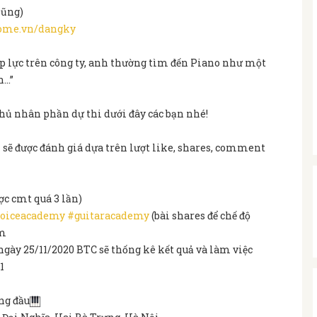
Dũng)
ome.vn/dangky
p lực trên công ty, anh thường tìm đến Piano như một
n…”
hủ nhân phần dự thi dưới đây các bạn nhé!
n sẽ được đánh giá dựa trên lượt like, shares, comment
c cmt quá 3 lần)
oiceacademy
#guitaracademy
(bài shares để chế độ
ểm
ngày 25/11/2020 BTC sẽ thống kê kết quả và làm việc
1
ng đầu