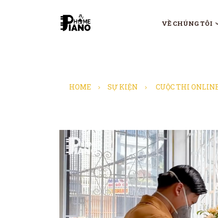
VỀ CHÚNG TÔI
HOME
SỰ KIỆN
CUỘC THI ONLIN