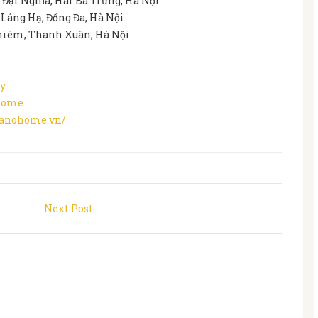
 Đại Nghĩa, Hai Bà Trưng, Hà Nội
 Láng Hạ, Đống Đa, Hà Nội
Thiêm, Thanh Xuân, Hà Nội
y
oHome
ianohome.vn/
Next Post