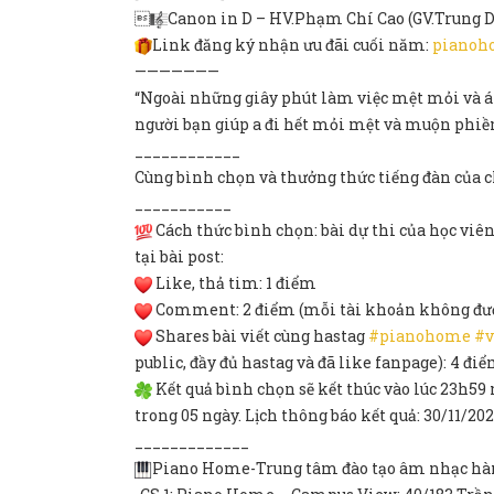
️
Canon in D – HV.Phạm Chí Cao (GV.Trung 
Link đăng ký nhận ưu đãi cuối năm:
pianoh
———————
“Ngoài những giây phút làm việc mệt mỏi và á
người bạn giúp a đi hết mỏi mệt và muộn phiề
____________
Cùng bình chọn và thưởng thức tiếng đàn của c
___________
Cách thức bình chọn: bài dự thi của học viê
tại bài post:
Like, thả tim: 1 điểm
Comment: 2 điểm (mỗi tài khoản không đượ
Shares bài viết cùng hastag
#pianohome
#v
public, đầy đủ hastag và đã like fanpage): 4 đi
Kết quả bình chọn sẽ kết thúc vào lúc 23h59 
trong 05 ngày. Lịch thông báo kết quả: 30/11/202
_____________
Piano Home-Trung tâm đào tạo âm nhạc hà