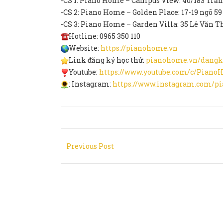
-CS 1: Piano Home – Campus View: 40/183 Trần
-CS 2: Piano Home – Golden Place: 17-19 ngõ 59
-CS 3: Piano Home – Garden Villa: 35 Lê Văn 
Hotline: 0965 350 110
Website:
https://pianohome.vn
Link đăng ký học thử:
pianohome.vn/dangk
Youtube:
https://www.youtube.com/c/Pian
: Instagram:
https://www.instagram.com/p
Previous Post