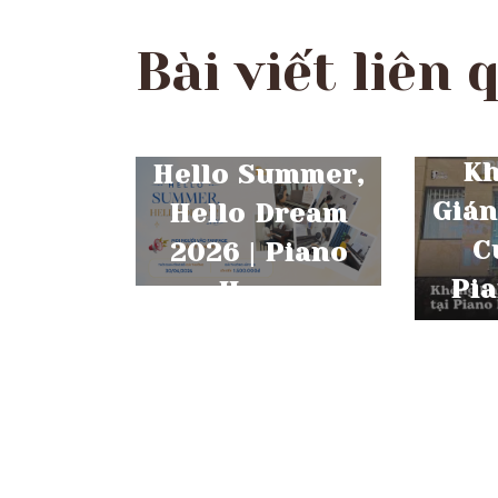
Bài viết liên 
THÁN
THÁNG 6 25, 2026
Kh
Hello Summer,
Gián
Hello Dream
C
2026 | Piano
Pi
Home