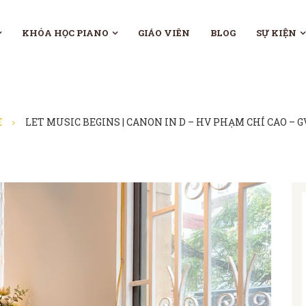
KHÓA HỌC PIANO
GIÁO VIÊN
BLOG
SỰ KIỆN
E
LET MUSIC BEGINS | CANON IN D – HV PHẠM CHÍ CAO – 