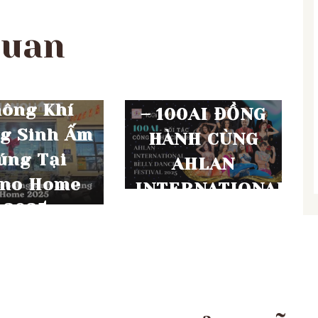
THÁNG 10 23, 2025
quan
ĐỐI TÁC CÔNG
NGHỆ CỦA
G 12 24, 2025
PIANO HOME
ông Khí
– 100AI ĐỒNG
g Sinh Ấm
HÀNH CÙNG
úng Tại
AHLAN
ano Home
INTERNATIONAL
2025
BELLY DANCE
FESTIVAL
2025