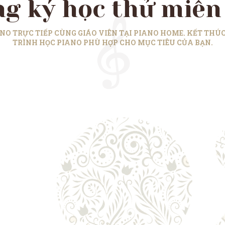
g ký học thử miễn
NO TRỰC TIẾP CÙNG GIÁO VIÊN TẠI PIANO HOME. KẾT THÚC 
TRÌNH HỌC PIANO PHÙ HỢP CHO MỤC TIÊU CỦA BẠN.