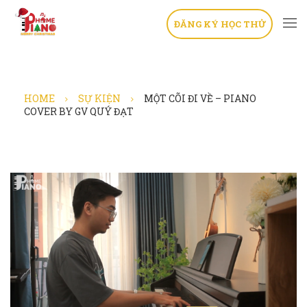
ĐĂNG KÝ HỌC THỬ
HOME
SỰ KIỆN
MỘT CÕI ĐI VỀ – PIANO
COVER BY GV QUÝ ĐẠT