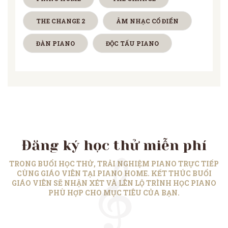
THE CHANGE 2
ÂM NHẠC CỔ ĐIỂN
ĐÀN PIANO
ĐỘC TẤU PIANO
Đăng ký học thử miễn phí
TRONG BUỔI HỌC THỬ, TRẢI NGHIỆM PIANO TRỰC TIẾP
CÙNG GIÁO VIÊN TẠI PIANO HOME. KẾT THÚC BUỔI
GIÁO VIÊN SẼ NHẬN XÉT VÀ LÊN LỘ TRÌNH HỌC PIANO
PHÙ HỢP CHO MỤC TIÊU CỦA BẠN.