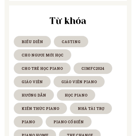
Từ khóa
BIỂU DIỄN
CASTING
CHO NGƯƠI MỚI HỌC
CHO TRẺ HỌC PIANO
CIMFC2024
GIÁO VIÊN
GIÁO VIÊN PIANO
HƯỚNG DẪN
HỌC PIANO
KIẾN THỨC PIANO
NHÀ TÀI TRỢ
PIANO
PIANO CỔ ĐIỂN
PIANO HOME
THE CHANGE