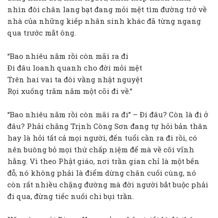
nhìn đôi chân lang bạt đang mỏi mệt tìm đường trở về
nhà của những kiếp nhân sinh khác đã từng ngang
qua trước mắt ông.
“Bao nhiêu năm rồi còn mãi ra đi
Đi đâu loanh quanh cho đời mỏi mệt
Trên hai vai ta đôi vầng nhật nguyệt
Rọi xuống trăm năm một cõi đi về.”
“Bao nhiêu năm rồi còn mãi ra đi” – Đi đâu? Còn là đi ở
đâu? Phải chăng Trịnh Công Sơn đang tự hỏi bản thân
hay là hỏi tất cả mọi người, đến tuổi cần ra đi rồi, có
nên buông bỏ mọi thứ chấp niệm để mà về cõi vĩnh
hằng. Vì theo Phật giáo, nơi trần gian chỉ là một bến
đỗ, nó không phải là điểm dừng chân cuối cùng, nó
còn rất nhiều chặng đường mà đời người bắt buộc phải
đi qua, đừng tiếc nuối chi bụi trần.