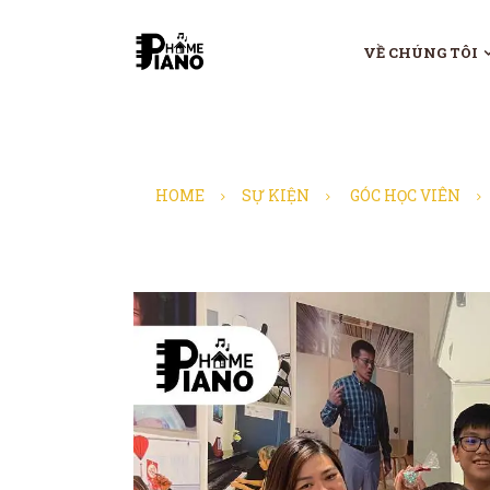
VỀ CHÚNG TÔI
HOME
SỰ KIỆN
GÓC HỌC VIÊN