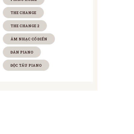
THE CHANGE
THE CHANGE 2
ÂM NHẠC CỔ ĐIỂN
ĐÀN PIANO
ĐỘC TẤU PIANO