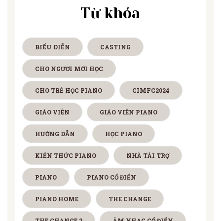
Từ khóa
BIỂU DIỄN
CASTING
CHO NGƯƠI MỚI HỌC
CHO TRẺ HỌC PIANO
CIMFC2024
GIÁO VIÊN
GIÁO VIÊN PIANO
HƯỚNG DẪN
HỌC PIANO
KIẾN THỨC PIANO
NHÀ TÀI TRỢ
PIANO
PIANO CỔ ĐIỂN
PIANO HOME
THE CHANGE
THE CHANGE 2
ÂM NHẠC CỔ ĐIỂN