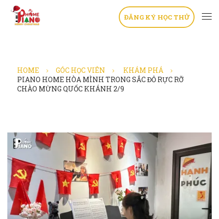
ĐĂNG KÝ HỌC THỬ
HOME
GÓC HỌC VIÊN
KHÁM PHÁ
PIANO HOME HÒA MÌNH TRONG SẮC ĐỎ RỰC RỠ
CHÀO MỪNG QUỐC KHÁNH 2/9