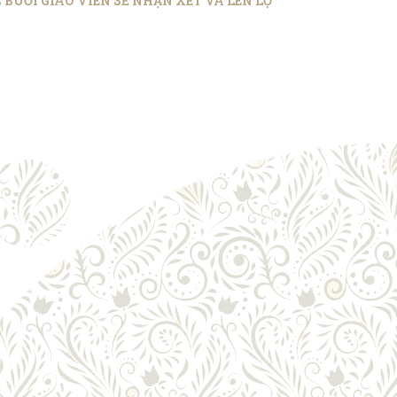
BUỔI GIÁO VIÊN SẼ NHẬN XÉT VÀ LÊN LỘ