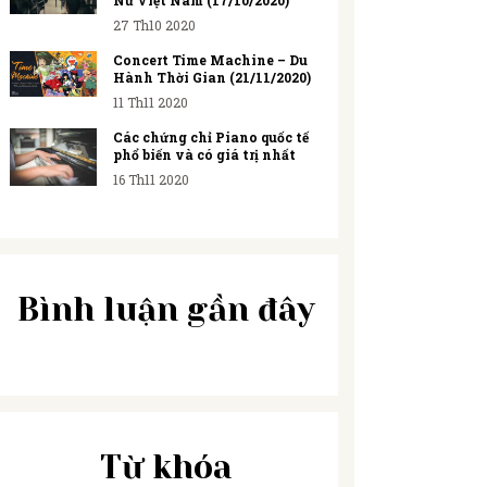
Nữ Việt Nam (17/10/2020)
27 Th10 2020
Concert Time Machine – Du
Hành Thời Gian (21/11/2020)
THÁNG 1 27, 2026
11 Th11 2020
THÁNG 12 30, 2025
Piano Home
Các chứng chỉ Piano quốc tế
Học Piano
phổ biến và có giá trị nhất
Ứng Dụng
16 Th11 2020
Online Và
Công Nghệ
Offline, Nên
Trong Chuyển
Chọn Hình
Đổi Số Giáo
Bình luận gần đây
Thức Nào?
Dục Âm Nhạc
Từ khóa