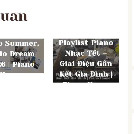
quan
THÁNG 1 31, 2026
NG 6 25, 2026
Playlist Piano
o Summer,
Nhạc Tết –
lo Dream
Giai Điệu Gắn
6 | Piano
Kết Gia Đình |
Home
Piano Home