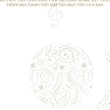
NO TRỰC TIẾP CÙNG GIÁO VIÊN TẠI PIANO HOME. KẾT THÚC 
TRÌNH HỌC PIANO PHÙ HỢP CHO MỤC TIÊU CỦA BẠN.