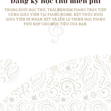
Đăng ký học thử miễn phí
TRONG BUỔI HỌC THỬ, TRẢI NGHIỆM PIANO TRỰC TIẾP
CÙNG GIÁO VIÊN TẠI PIANO HOME. KẾT THÚC BUỔI
GIÁO VIÊN SẼ NHẬN XÉT VÀ LÊN LỘ TRÌNH HỌC PIANO
PHÙ HỢP CHO MỤC TIÊU CỦA BẠN.