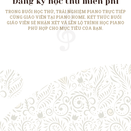
Đăng ký học thử miễn phí
TRONG BUỔI HỌC THỬ, TRẢI NGHIỆM PIANO TRỰC TIẾP
CÙNG GIÁO VIÊN TẠI PIANO HOME. KẾT THÚC BUỔI
GIÁO VIÊN SẼ NHẬN XÉT VÀ LÊN LỘ TRÌNH HỌC PIANO
PHÙ HỢP CHO MỤC TIÊU CỦA BẠN.