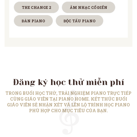
THE CHANGE 2
ÂM NHẠC CỔ ĐIỂN
ĐÀN PIANO
ĐỘC TẤU PIANO
Đăng ký học thử miễn phí
TRONG BUỔI HỌC THỬ, TRẢI NGHIỆM PIANO TRỰC TIẾP
CÙNG GIÁO VIÊN TẠI PIANO HOME. KẾT THÚC BUỔI
GIÁO VIÊN SẼ NHẬN XÉT VÀ LÊN LỘ TRÌNH HỌC PIANO
PHÙ HỢP CHO MỤC TIÊU CỦA BẠN.