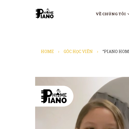
VỀ CHÚNG TÔI
HOME
GÓC HỌC VIÊN
“PIANO HOM