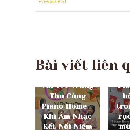
Previous Post
Bài viết liên 
THÁNG 10 6, 2025
THÁ
Vui Tết Trung
Pi
Thu Cùng
h
Piano Home –
tro
Khi Âm Nhạc
rự
Kết Nối Niềm
mừ