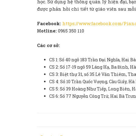
học. Sử dụng hệ thống quản lý hiện đại, bạ
được phản hồi chi tiết từ giáo viên sau mỗi
Facebook:
https://www.facebook.com/Pi
Hotline:
0965 350 110
Các cơ sở:
CS 1: Số 40 ngõ 183 Trần Đại Nghĩa, Hai B
CS 2: Số 17-19 ngõ 59 Láng Hạ, Ba Đình, H
CS 3: Biệt thự 31, số 35 Lê Văn Thiêm, T
CS 4: Số 10 Trần Quốc Vượng, Cầu Giấy, Hà
CS 5: Số 39 Hoàng Như Tiếp, Long Biên, H
CS 6: Số 77 Nguyễn Công Trứ, Hai Bà Trưn