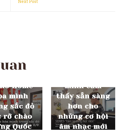
Next Post
quan
THÁNG 1 17, 2025
“Nhờ anh Học,
NG 8 31, 2025
ano Home
mình cảm
òa mình
thấy sẵn sàng
ng sắc đỏ
hơn cho
c rỡ chào
những cơ hội
ng Quốc
âm nhạc mới