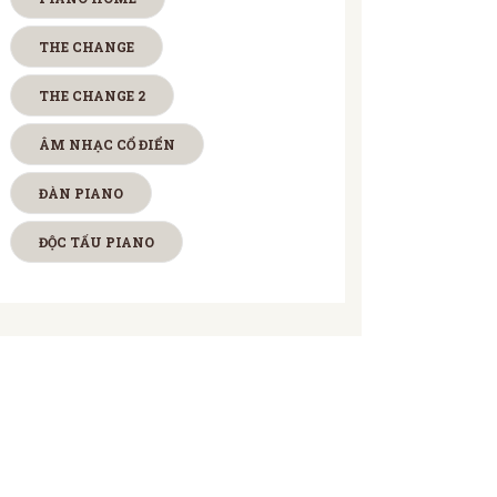
THE CHANGE
THE CHANGE 2
ÂM NHẠC CỔ ĐIỂN
ĐÀN PIANO
ĐỘC TẤU PIANO