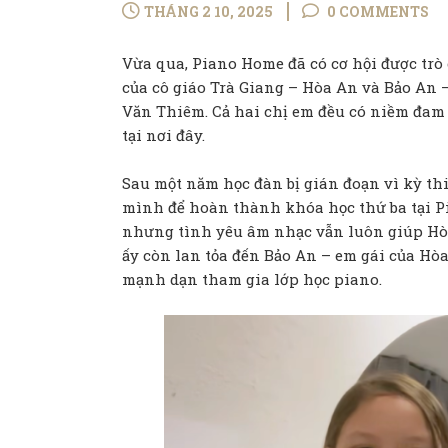
THÁNG 2 10, 2025
0 COMMENTS
Vừa qua, Piano Home đã có cơ hội được trò
của cô giáo Trà Giang – Hòa An và Bảo An –
Văn Thiêm. Cả hai chị em đều có niềm đa
tại nơi đây.
Sau một năm học đàn bị gián đoạn vì kỳ th
mình để hoàn thành khóa học thứ ba tại Pi
nhưng tình yêu âm nhạc vẫn luôn giúp Hòa
ấy còn lan tỏa đến Bảo An – em gái của Hò
mạnh dạn tham gia lớp học piano.