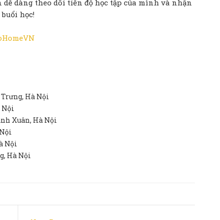
n dễ dàng theo dõi tiến độ học tập của mình và nhận
 buổi học!
anoHomeVN
à Trưng, Hà Nội
à Nội
hanh Xuân, Hà Nội
 Nội
à Nội
g, Hà Nội