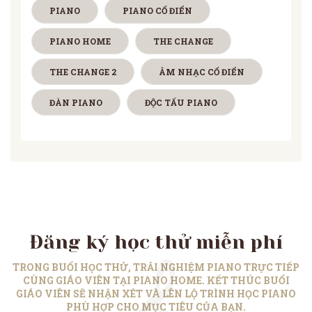
PIANO
PIANO CỔ ĐIỂN
PIANO HOME
THE CHANGE
THE CHANGE 2
ÂM NHẠC CỔ ĐIỂN
ĐÀN PIANO
ĐỘC TẤU PIANO
Đăng ký học thử miễn phí
TRONG BUỔI HỌC THỬ, TRẢI NGHIỆM PIANO TRỰC TIẾP
CÙNG GIÁO VIÊN TẠI PIANO HOME. KẾT THÚC BUỔI
GIÁO VIÊN SẼ NHẬN XÉT VÀ LÊN LỘ TRÌNH HỌC PIANO
PHÙ HỢP CHO MỤC TIÊU CỦA BẠN.