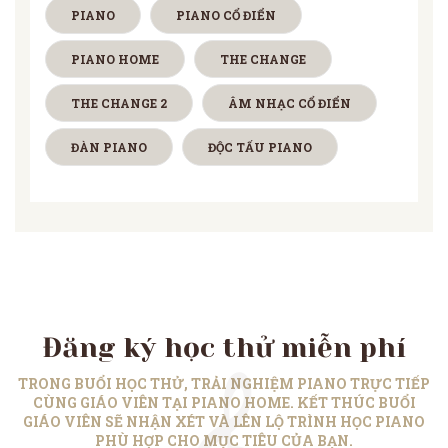
PIANO
PIANO CỔ ĐIỂN
PIANO HOME
THE CHANGE
THE CHANGE 2
ÂM NHẠC CỔ ĐIỂN
ĐÀN PIANO
ĐỘC TẤU PIANO
Đăng ký học thử miễn phí
TRONG BUỔI HỌC THỬ, TRẢI NGHIỆM PIANO TRỰC TIẾP
CÙNG GIÁO VIÊN TẠI PIANO HOME. KẾT THÚC BUỔI
GIÁO VIÊN SẼ NHẬN XÉT VÀ LÊN LỘ TRÌNH HỌC PIANO
PHÙ HỢP CHO MỤC TIÊU CỦA BẠN.